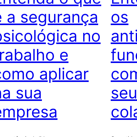
é a segurança
os
psicológica no
ant
trabalho e
fun
como aplicar
com
na sua
seu
empresa
col