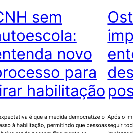
CNH sem
Ost
autoescola:
imp
entenda novo
ent
processo para
des
irar habilitação
pos
expectativa é que a medida democratize o
Após o im
esso à habilitação, permitindo que pessoas
seguir to