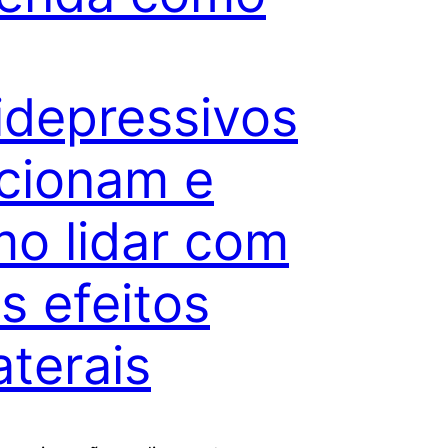
idepressivos
cionam e
o lidar com
s efeitos
aterais