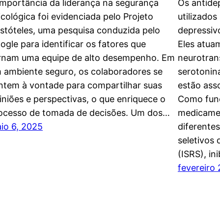
importância da liderança na segurança
Os antide
icológica foi evidenciada pelo Projeto
utilizados
istóteles, uma pesquisa conduzida pelo
depressiv
ogle para identificar os fatores que
Eles atuam
rnam uma equipe de alto desempenho. Em
neurotran
 ambiente seguro, os colaboradores se
serotonin
ntem à vontade para compartilhar suas
estão ass
iniões e perspectivas, o que enriquece o
Como func
ocesso de tomada de decisões. Um dos…
medicamen
io 6, 2025
diferentes
seletivos
(ISRS), in
fevereiro