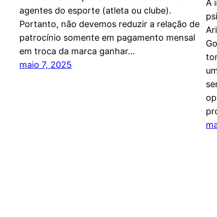
A 
agentes do esporte (atleta ou clube).
ps
Portanto, não devemos reduzir a relação de
Ar
patrocínio somente em pagamento mensal
Go
em troca da marca ganhar…
to
maio 7, 2025
um
se
op
pr
ma