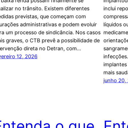
 baixa renda possam finalmente se
implantod
galizar no trânsito. Existem diferentes
inclui re
didas previstas, que começam com
compressa
urações administrativas e podem evoluir
líquidos 
ra um processo de sindicância. Nos casos
medicamen
is graves, o CTB prevê a possibilidade de
orientaçõe
tervenção direta no Detran, com…
sangramen
vereiro 12, 2026
infecções.
implantes
mais saud
junho 20,
Entenda o que
En