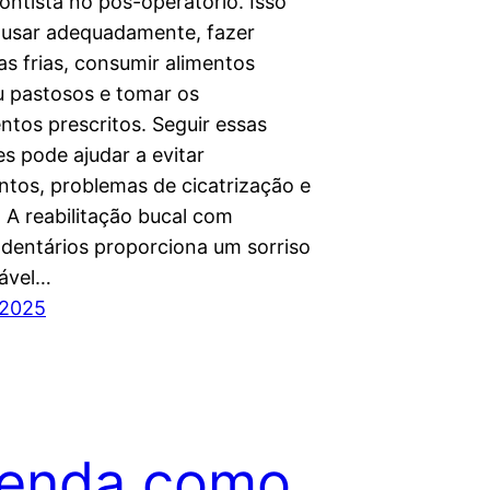
ontista no pós-operatório. Isso
pousar adequadamente, fazer
s frias, consumir alimentos
ou pastosos e tomar os
tos prescritos. Seguir essas
s pode ajudar a evitar
tos, problemas de cicatrização e
 A reabilitação bucal com
 dentários proporciona um sorriso
ável…
 2025
tenda como