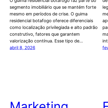
O guima residencial botafogo faz parte do
de
segmento imobiliário que se mantém forte
le
mesmo em períodos de crise. O guima
me
residencial botafogo oferece diferenciais
ap
como localização privilegiada e alto padrão
pa
construtivo, fatores que garantem
ma
valorização contínua. Esse tipo de…
in
abril 8, 2026
fe
Marketing