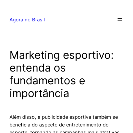
Pular
para
Agora no Brasil
o
conteúdo
Marketing esportivo:
entenda os
fundamentos e
importância
Além disso, a publicidade esportiva também se
beneficia do aspecto de entretenimento do
esporte, tornando as campanhas mais atrativas