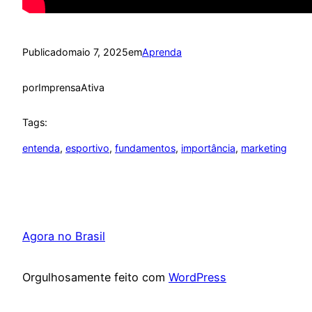
Publicado
maio 7, 2025
em
Aprenda
por
ImprensaAtiva
Tags:
entenda
, 
esportivo
, 
fundamentos
, 
importância
, 
marketing
Agora no Brasil
Orgulhosamente feito com
WordPress