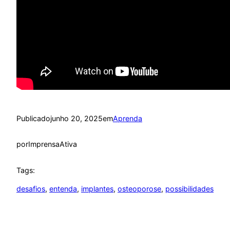
Publicado
junho 20, 2025
em
Aprenda
por
ImprensaAtiva
Tags:
desafios
, 
entenda
, 
implantes
, 
osteoporose
, 
possibilidades