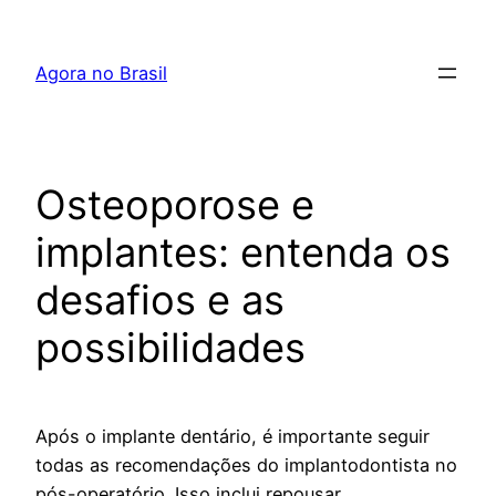
Pular
para
Agora no Brasil
o
conteúdo
Osteoporose e
implantes: entenda os
desafios e as
possibilidades
Após o implante dentário, é importante seguir
todas as recomendações do implantodontista no
pós-operatório. Isso inclui repousar