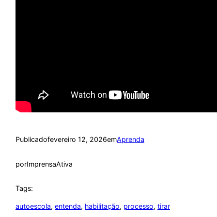
Publicado
fevereiro 12, 2026
em
Aprenda
por
ImprensaAtiva
Tags:
autoescola
, 
entenda
, 
habilitação
, 
processo
, 
tirar