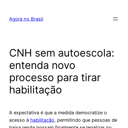
Pular
para
Agora no Brasil
o
conteúdo
CNH sem autoescola:
entenda novo
processo para tirar
habilitação
A expectativa é que a medida democratize o
acesso à
habilitação
, permitindo que pessoas de
baixa renda possam finalmente se legalizar no