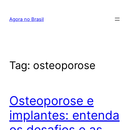
Pular
para
Agora no Brasil
o
conteúdo
Tag:
osteoporose
Osteoporose e
implantes: entenda
os desafios e as