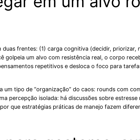
egar em um alvo ro
as frentes: (1) carga cognitiva (decidir, priorizar, n
ocê golpeia um alvo com resistência real, o corpo rec
pensamentos repetitivos e desloca o foco para tarefas
ria um tipo de “organização” do caos: rounds com co
 uma percepção isolada: há discussões sobre estresse
or que estratégias práticas de manejo fazem diferenç