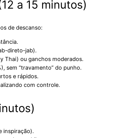
12 a 15 minutos)
os de descanso:
stância.
b-direto-jab).
uay Thai) ou ganchos moderados.
), sem “travamento” do punho.
rtos e rápidos.
nalizando com controle.
inutos)
 inspiração).