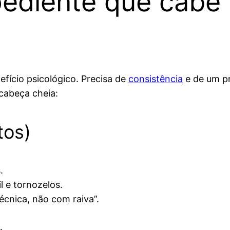
ediente que cabe n
nefício psicológico. Precisa de
consistência
e de um pr
cabeça cheia:
tos)
.
l e tornozelos.
écnica, não com raiva”.