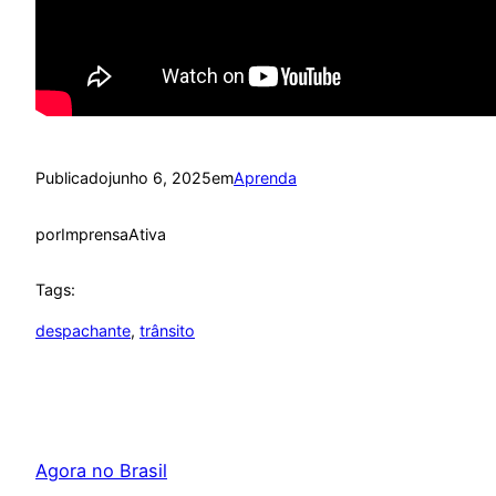
Publicado
junho 6, 2025
em
Aprenda
por
ImprensaAtiva
Tags:
despachante
, 
trânsito
Agora no Brasil