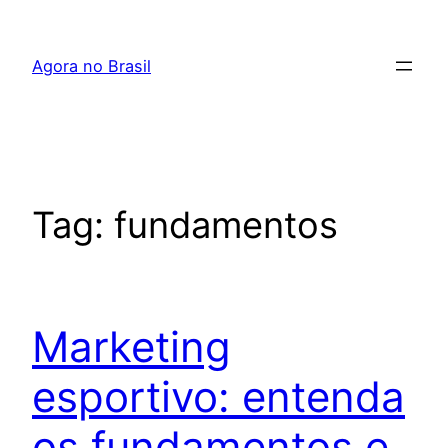
Pular
para
Agora no Brasil
o
conteúdo
Tag:
fundamentos
Marketing
esportivo: entenda
os fundamentos e