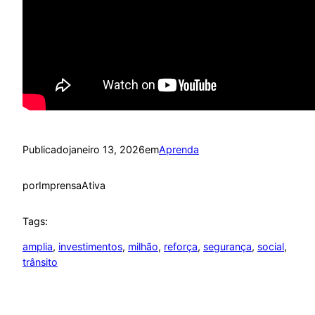
Publicado
janeiro 13, 2026
em
Aprenda
por
ImprensaAtiva
Tags:
amplia
, 
investimentos
, 
milhão
, 
reforça
, 
segurança
, 
social
, 
trânsito