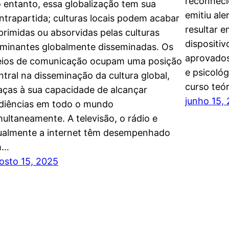
reconhecid
 entanto, essa globalização tem sua
emitiu al
ntrapartida; culturas locais podem acabar
resultar 
primidas ou absorvidas pelas culturas
dispositi
minantes globalmente disseminadas. Os
aprovados
ios de comunicação ocupam uma posição
e psicoló
ntral na disseminação da cultura global,
curso teó
aças à sua capacidade de alcançar
junho 15,
diências em todo o mundo
multaneamente. A televisão, o rádio e
ualmente a internet têm desempenhado
m…
osto 15, 2025