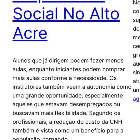
No
Social No Alto
co
su
Acre
do
me
ce
gr
Alunos que já dirigem podem fazer menos
au
aulas, enquanto iniciantes podem comprar
si
mais aulas conforme a necessidade. Os
at
instrutores também veem a autonomia como
u
uma grande oportunidade, especialmente
ag
aqueles que estavam desempregados ou
buscavam mais flexibilidade. Segundo os
profissionais, a redução do custo da CNH
também é vista como um benefício para a
população, tornando…