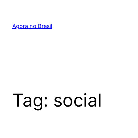
Pular
para
o
Agora no Brasil
conteúdo
Tag:
social