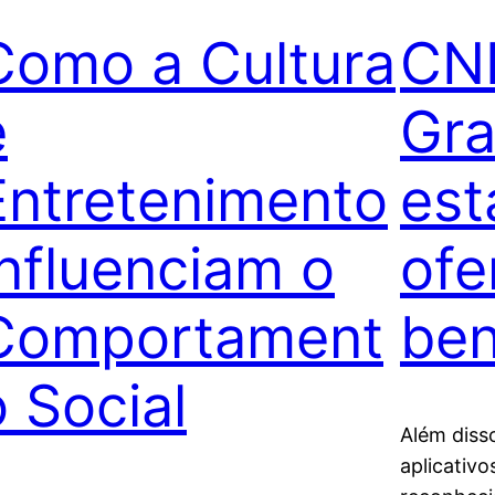
Como a Cultura
CNH
e
Gra
Entretenimento
est
Influenciam o
ofe
Comportament
ben
o Social
Além diss
aplicativo