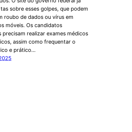
os. O site do governo federal já
ertas sobre esses golpes, que podem
em roubo de dados ou vírus em
vos móveis. Os candidatos
 precisam realizar exames médicos
gicos, assim como frequentar o
rico e prático…
 2025