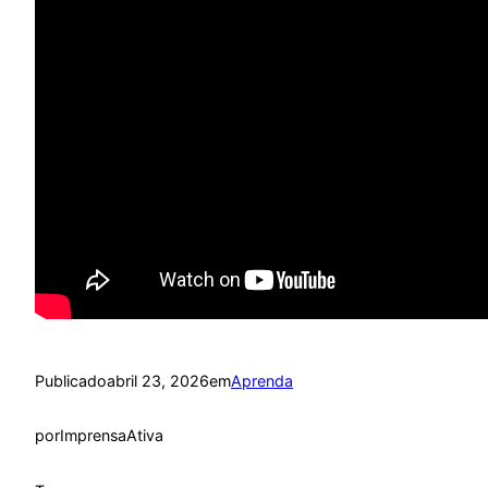
Publicado
abril 23, 2026
em
Aprenda
por
ImprensaAtiva