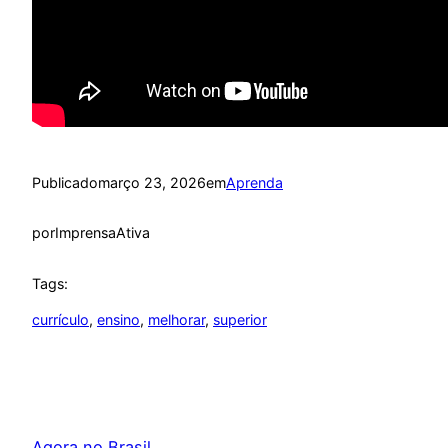
Publicado
março 23, 2026
em
Aprenda
por
ImprensaAtiva
Tags:
currículo
, 
ensino
, 
melhorar
, 
superior
Agora no Brasil