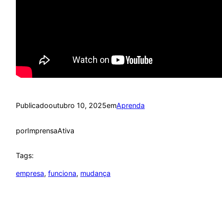
Publicado
outubro 10, 2025
em
Aprenda
por
ImprensaAtiva
Tags:
empresa
, 
funciona
, 
mudança