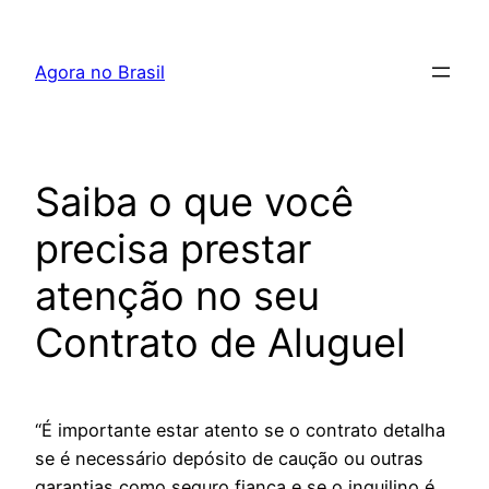
Pular
para
Agora no Brasil
o
conteúdo
Saiba o que você
precisa prestar
atenção no seu
Contrato de Aluguel
“É importante estar atento se o contrato detalha
se é necessário depósito de caução ou outras
garantias como seguro fiança e se o inquilino é