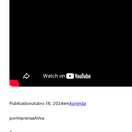
Publicado
outubro 18, 2024
em
Aprenda
por
ImprensaAtiva