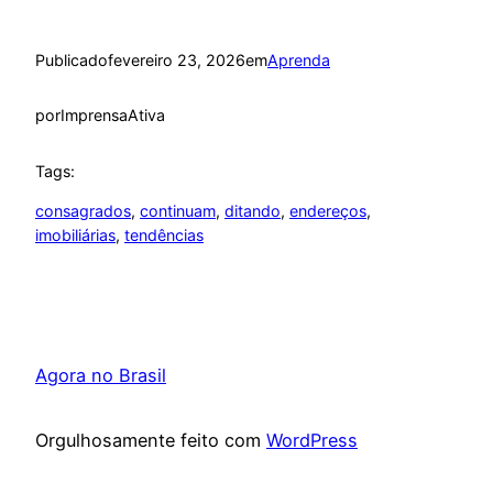
Publicado
fevereiro 23, 2026
em
Aprenda
por
ImprensaAtiva
Tags:
consagrados
, 
continuam
, 
ditando
, 
endereços
, 
imobiliárias
, 
tendências
Agora no Brasil
Orgulhosamente feito com
WordPress