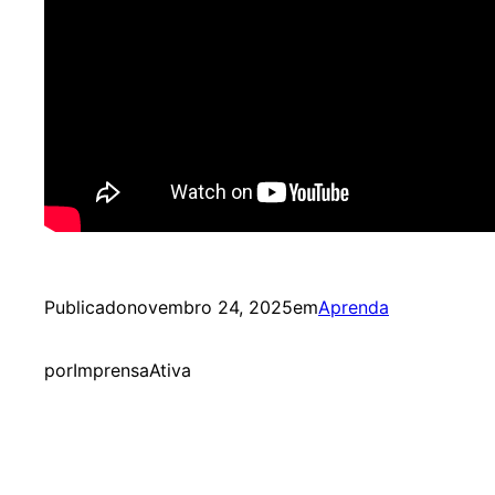
Publicado
novembro 24, 2025
em
Aprenda
por
ImprensaAtiva