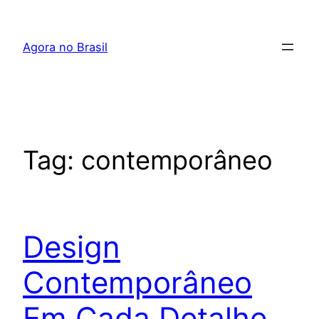
Pular
para
Agora no Brasil
o
conteúdo
Tag:
contemporâneo
Design
Contemporâneo
Em Cada Detalhe