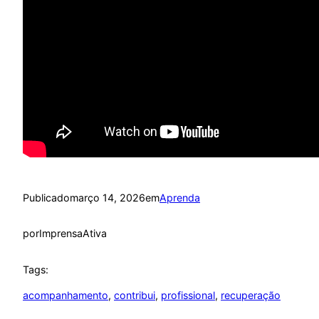
Publicado
março 14, 2026
em
Aprenda
por
ImprensaAtiva
Tags:
acompanhamento
, 
contribui
, 
profissional
, 
recuperação