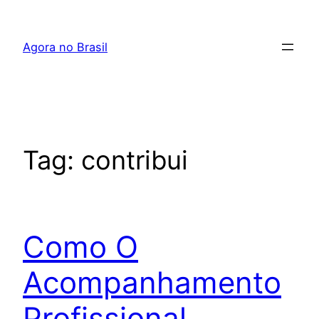
Pular
para
Agora no Brasil
o
conteúdo
Tag:
contribui
Como O
Acompanhamento
Profissional