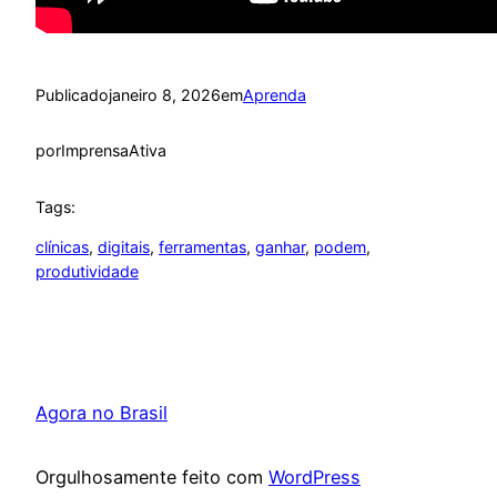
Publicado
janeiro 8, 2026
em
Aprenda
por
ImprensaAtiva
Tags:
clínicas
, 
digitais
, 
ferramentas
, 
ganhar
, 
podem
, 
produtividade
Agora no Brasil
Orgulhosamente feito com
WordPress