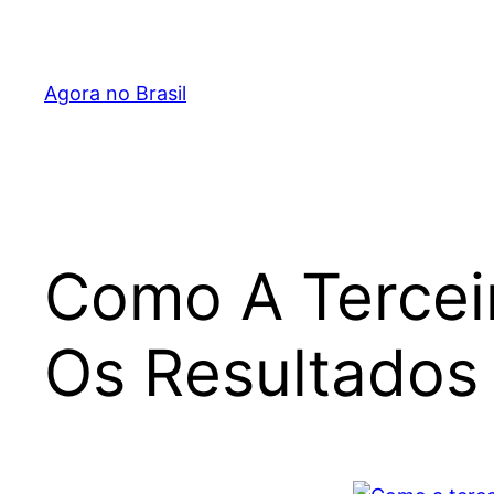
Pular
para
o
Agora no Brasil
conteúdo
Como A Tercei
Os Resultados 