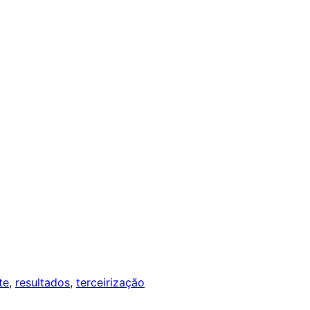
te
, 
resultados
, 
terceirização