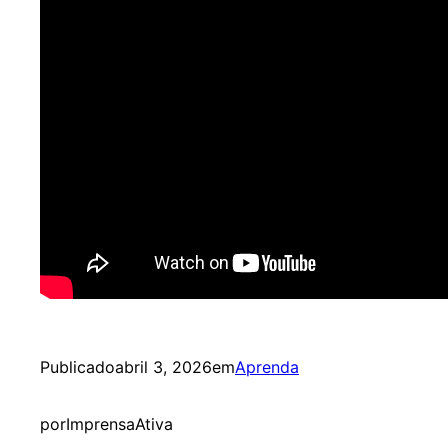
Publicado
abril 3, 2026
em
Aprenda
por
ImprensaAtiva