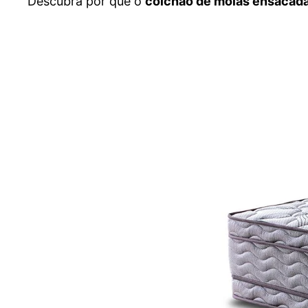
Descubra por que o
colchão de molas ensacada