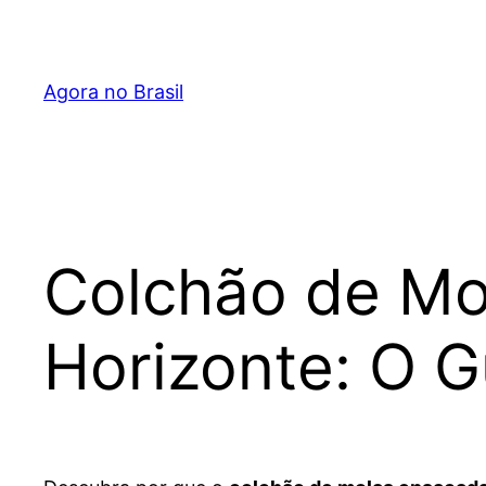
Pular
para
o
Agora no Brasil
conteúdo
Colchão de Mo
Horizonte: O G