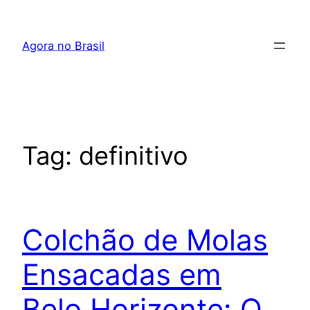
Pular
para
Agora no Brasil
o
conteúdo
Tag:
definitivo
Colchão de Molas
Ensacadas em
Belo Horizonte: O