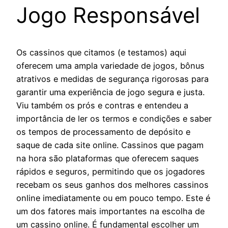
Jogo Responsável
Os cassinos que citamos (e testamos) aqui
oferecem uma ampla variedade de jogos, bônus
atrativos e medidas de segurança rigorosas para
garantir uma experiência de jogo segura e justa.
Viu também os prós e contras e entendeu a
importância de ler os termos e condições e saber
os tempos de processamento de depósito e
saque de cada site online. Cassinos que pagam
na hora são plataformas que oferecem saques
rápidos e seguros, permitindo que os jogadores
recebam os seus ganhos dos melhores cassinos
online imediatamente ou em pouco tempo. Este é
um dos fatores mais importantes na escolha de
um cassino online. É fundamental escolher um