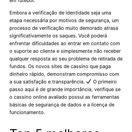
em futebol.
Embora a verificação de identidade seja uma
etapa necessária por motivos de segurança, um
processo de verificação muito demorado atrasa
significativamente os saques. Você poderá
enfrentar dificuldades ao entrar em contato com
o suporte ao cliente e simplesmente não receber
qualquer resposta ao seu problema de retirada de
fundos. Os novos sites de cassino que paga
dinheiro rápido, demonstram compromisso com
a sua satisfação e transparência.
O primeiro
passo aqui é de grande importância, verifique se
o cassino online avaliado possui as ferramentas
básicas de segurança de dados e a licença de
funcionamento.