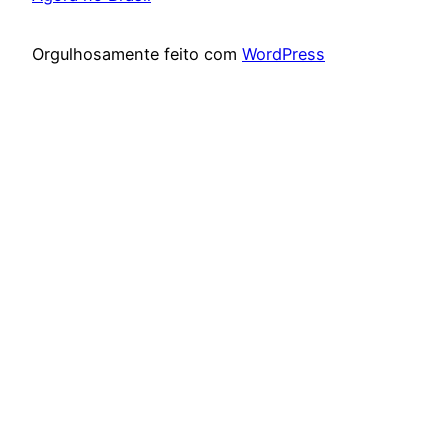
Orgulhosamente feito com
WordPress