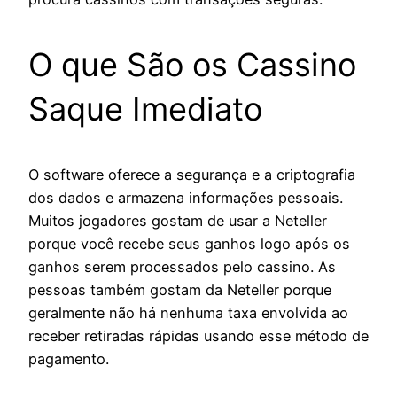
O que São os Cassino
Saque Imediato
O software oferece a segurança e a criptografia
dos dados e armazena informações pessoais.
Muitos jogadores gostam de usar a Neteller
porque você recebe seus ganhos logo após os
ganhos serem processados pelo cassino. As
pessoas também gostam da Neteller porque
geralmente não há nenhuma taxa envolvida ao
receber retiradas rápidas usando esse método de
pagamento.