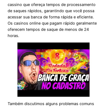
cassino que ofereça tempos de processamento
de saques rápidos, garantindo que você possa
acessar sua banca de forma rápida e eficiente.
Os casinos online que pagam rápido geralmente
oferecem tempos de saque de menos de 24
horas.
Também discutimos alguns problemas comuns