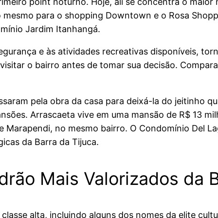
rimeiro point noturno. Hoje, ali se concentra o maior
 (o mesmo para o shopping Downtown e o Rosa Shoppi
mínio Jardim Itanhangá.
gurança e às atividades recreativas disponíveis, torn
visitar o bairro antes de tomar sua decisão. Compar
saram pela obra da casa para deixá-la do jeitinho q
ansões. Arrascaeta vive em uma mansão de R$ 13 milh
e Marapendi, no mesmo bairro. O Condomínio Del Lago
icas da Barra da Tijuca.
rão Mais Valorizados da B
lasse alta, incluindo alguns dos nomes da elite cultu