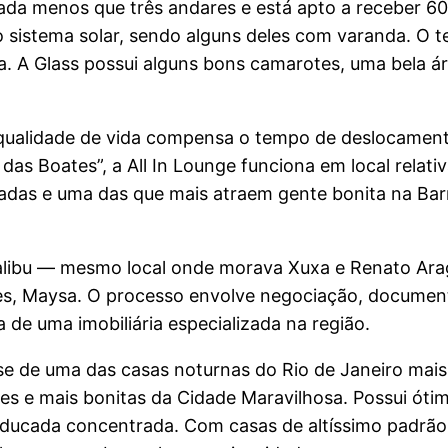
a menos que três andares e está apto a receber 600
sistema solar, sendo alguns deles com varanda. O t
rra. A Glass possui alguns bons camarotes, uma bela á
qualidade de vida compensa o tempo de deslocament
s Boates”, a All In Lounge funciona em local relat
das e uma das que mais atraem gente bonita na Barra
Malibu — mesmo local onde morava Xuxa e Renato Ara
eles, Maysa. O processo envolve negociação, docume
de uma imobiliária especializada na região.
e de uma das casas noturnas do Rio de Janeiro mais 
es e mais bonitas da Cidade Maravilhosa. Possui ót
 educada concentrada. Com casas de altíssimo padrã