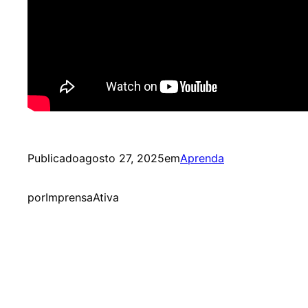
Publicado
agosto 27, 2025
em
Aprenda
por
ImprensaAtiva