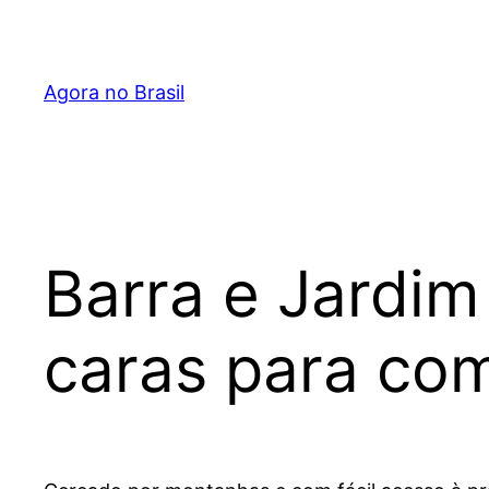
Pular
para
o
Agora no Brasil
conteúdo
Barra e Jardim
caras para co