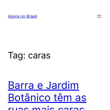
Pular
para
Agora no Brasil
o
conteúdo
Tag:
caras
Barra e Jardim
Botânico têm as
ruas mais caras