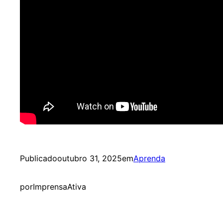
Publicado
outubro 31, 2025
em
Aprenda
por
ImprensaAtiva