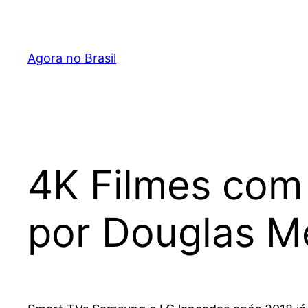
Pular
para
o
Agora no Brasil
conteúdo
4K Filmes com
por Douglas M