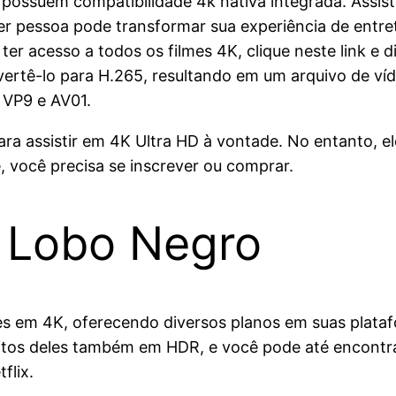
possuem compatibilidade 4k nativa integrada. Assist
er pessoa pode transformar sua experiência de entr
er acesso a todos os filmes 4K, clique neste link e d
vertê-lo para H.265, resultando em um arquivo de ví
 VP9 e AV01.
ra assistir em 4K Ultra HD à vontade. No entanto, el
e, você precisa se inscrever ou comprar.
: Lobo Negro
ilmes em 4K, oferecendo diversos planos em suas plata
muitos deles também em HDR, e você pode até encontr
flix.