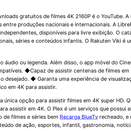
.
wnloads gratuitos de filmes 4K 2160P é o YouTube. A
s entre produções nacionais e internacionais. A Libr
 independentes, disponíveis para livre exibição. O c
onais, séries e conteúdos infantis. O Rakuten Viki é
 o áudio ou legenda. Além disso, o app móvel do Ci
mpatíveis. ◆Capaz de assistir centenas de filmes em
te o desejado. ◆ Garanta uma experiência de visuali
co em 4K para assistir.
única opção para assistir filmes em 4K super HD. Qual
s para assistir em 4K. O Plex é um serviços que possu
 de filmes e séries bem
Recarga BlueTv
recheado, e 
eúdo de ação, esportes, infantil, gastronomia, notíci