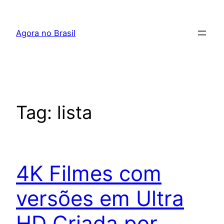
Pular
para
Agora no Brasil
o
conteúdo
Tag:
lista
4K Filmes com
versões em Ultra
HD Criada por