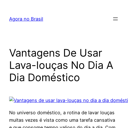
Pular
para
Agora no Brasil
o
conteúdo
Vantagens De Usar
Lava-louças No Dia A
Dia Doméstico
No universo doméstico, a rotina de lavar louças
muitas vezes é vista como uma tarefa cansativa
e que consome tempo valioso do dia a dia. Com