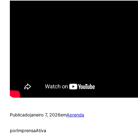
Publicado
janeiro 7, 2026
em
Aprenda
por
ImprensaAtiva