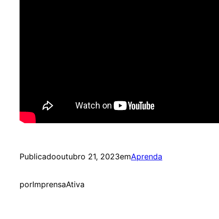
Publicado
outubro 21, 2023
em
Aprenda
por
ImprensaAtiva