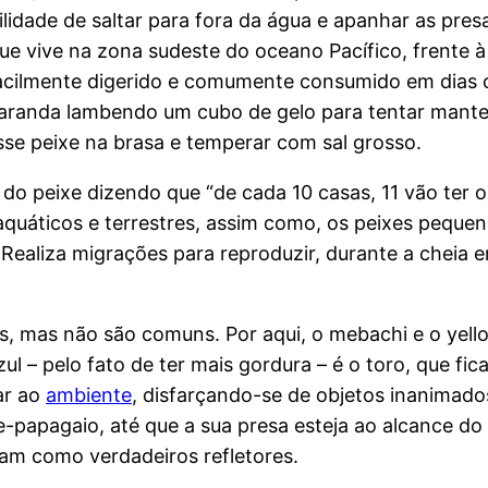
idade de saltar para fora da água e apanhar as pres
que vive na zona sudeste do oceano Pacífico, frente 
 facilmente digerido e comumente consumido em dia
varanda lambendo um cubo de gelo para tentar mante
esse peixe na brasa e temperar com sal grosso.
 do peixe dizendo que “de cada 10 casas, 11 vão ter o 
 aquáticos e terrestres, assim como, os peixes peque
 Realiza migrações para reproduzir, durante a cheia 
ros, mas não são comuns. Por aqui, o mebachi e o yel
l – pelo fato de ter mais gordura – é o toro, que f
ar ao
ambiente
, disfarçando-se de objetos inanimad
papagaio, até que a sua presa esteja ao alcance do a
am como verdadeiros refletores.