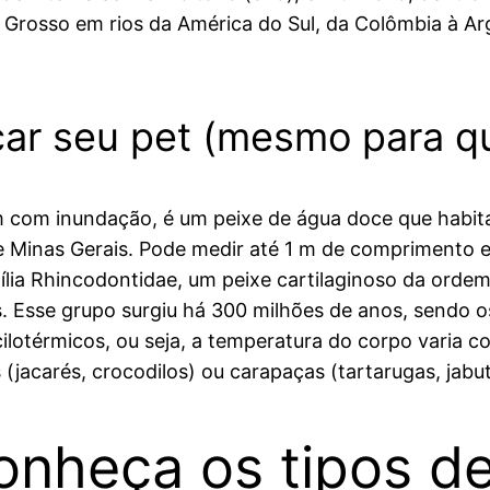
Grosso em rios da América do Sul, da Colômbia à A
car seu pet (mesmo para q
 com inundação, é um peixe de água doce que habita 
 Minas Gerais. Pode medir até 1 m de comprimento e 
mília Rhincodontidae, um peixe cartilaginoso da ord
. Esse grupo surgiu há 300 milhões de anos, sendo o
cilotérmicos, ou seja, a temperatura do corpo varia 
jacarés, crocodilos) ou carapaças (tartarugas, jabut
onheça os tipos de