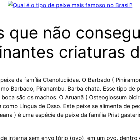
s que não conseg
inantes criaturas 
 peixe da família Ctenoluciidae. O Barbado ( Piniram
omo Barbado, Piranambu, Barba chata. Esse tipo de p
 boca são os machos. O Aruanã ( Osteoglossum bicir
 como Língua de Osso. Este peixe se alimenta de peq
aeana ) é uma espécie de peixe da família Pristigast
ade interna sem envoltório (ovo), em um ovo, dentro 