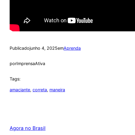
Publicado
junho 4, 2025
em
Aprenda
por
ImprensaAtiva
Tags:
amaciante
, 
correta
, 
maneira
Agora no Brasil