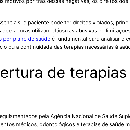
is motivos por trás dessas negativas, os direitos dos
enciais, o paciente pode ter direitos violados, prin
eradoras utilizam cláusulas abusivas ou limitações c
s por plano de saúde
é fundamental para analisar o c
cio ou a continuidade das terapias necessárias à saúd
rtura de terapias
regulamentados pela Agência Nacional de Saúde Supl
ntos médicos, odontológicos e terapias de saúde men