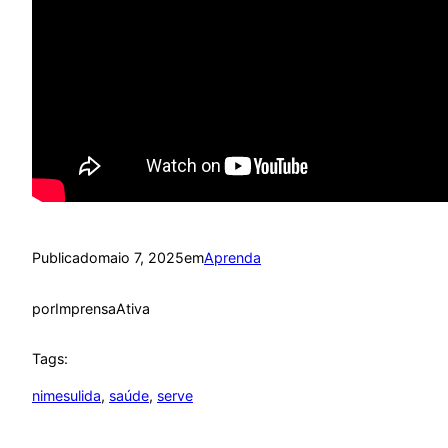
Publicado
maio 7, 2025
em
Aprenda
por
ImprensaAtiva
Tags:
nimesulida
, 
saúde
, 
serve