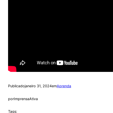
Publicado
janeiro 31, 2024
em
Aprenda
por
ImprensaAtiva
Tags: