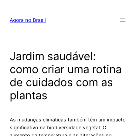
Pular
para
Agora no Brasil
o
conteúdo
Jardim saudável:
como criar uma rotina
de cuidados com as
plantas
As mudanças climáticas também têm um impacto
significativo na biodiversidade vegetal. O
aumento da temperatura e as alterações no