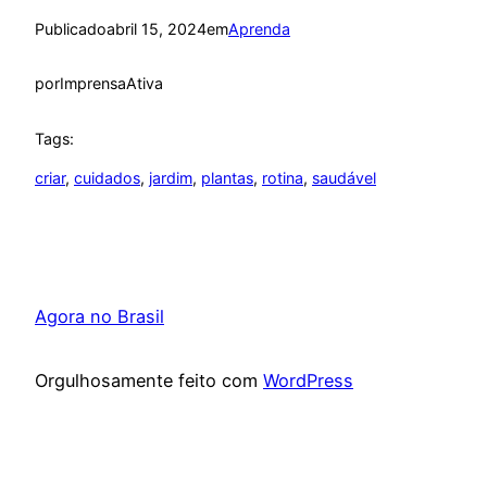
Publicado
abril 15, 2024
em
Aprenda
por
ImprensaAtiva
Tags:
criar
, 
cuidados
, 
jardim
, 
plantas
, 
rotina
, 
saudável
Agora no Brasil
Orgulhosamente feito com
WordPress