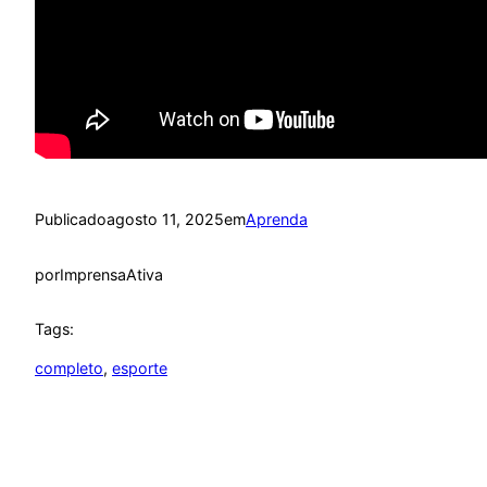
Publicado
agosto 11, 2025
em
Aprenda
por
ImprensaAtiva
Tags:
completo
, 
esporte