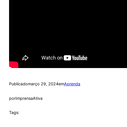
Publicado
março 29, 2024
em
Aprenda
por
ImprensaAtiva
Tags: