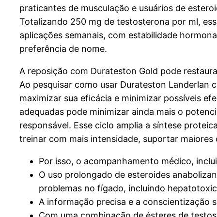
praticantes de musculação e usuários de esteroi
Totalizando 250 mg de testosterona por ml, es
aplicações semanais, com estabilidade hormonal
preferência de nome.
A reposição com Durateston Gold pode restaurar
Ao pesquisar como usar Durateston Landerlan co
maximizar sua eficácia e minimizar possíveis efe
adequadas pode minimizar ainda mais o potenci
responsável. Esse ciclo amplia a síntese protei
treinar com mais intensidade, suportar maiores 
Por isso, o acompanhamento médico, incl
O uso prolongado de esteroides anabolizant
problemas no fígado, incluindo hepatotoxic
A informação precisa e a conscientização s
Com uma combinação de ésteres de testost