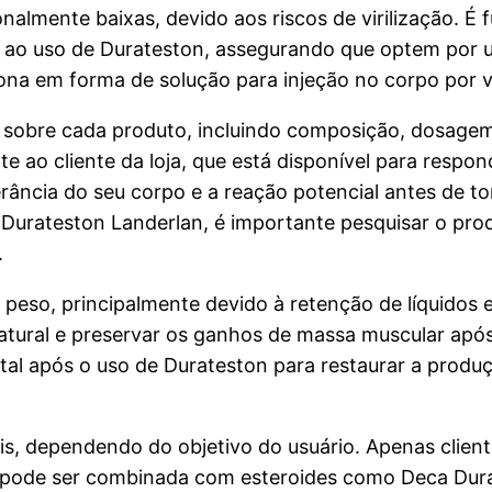
onalmente baixas, devido aos riscos de virilização. 
s ao uso de Durateston, assegurando que optem por 
na em forma de solução para injeção no corpo por vi
obre cada produto, incluindo composição, dosagem, e
te ao cliente da loja, que está disponível para respo
lerância do seu corpo e a reação potencial antes de 
urateston Landerlan, é importante pesquisar o produ
.
peso, principalmente devido à retenção de líquidos
atural e preservar os ganhos de massa muscular após
al após o uso de Durateston para restaurar a produç
s, dependendo do objetivo do usuário. Apenas clie
 pode ser combinada com esteroides como Deca Dura