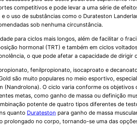
tes competitivos e pode levar a uma série de efeitos
o e o uso de substâncias como o Durateston Lande
comendadas sob nenhuma circunstância.
dade para ciclos mais longos, além de facilitar o fr
osição hormonal (TRT) e também em ciclos voltados p
onolência, o que pode afetar a capacidade de dirigir
ropionato, fenilpropionato, isocaproato e decanoato)
 Gold são muito populares no meio esportivo, espec
 (Nandrolona). O ciclo varia conforme os objetivos d
entes metas, como ganho de massa ou definição musc
inação potente de quatro tipos diferentes de testos
ens quanto
Durateston
para ganho de massa muscular n
to prolongado no corpo, tornando-se uma das opçõ