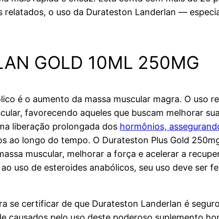
 relatados, o uso da Durateston Landerlan — especi
AN GOLD 10ML 250MG
bólico é o aumento da massa muscular magra. O uso r
cular, favorecendo aqueles que buscam melhorar su
uma liberação prolongada dos
hormônios, assegurand
 ao longo do tempo. O Durateston Plus Gold 250mg
 massa muscular, melhorar a força e acelerar a recup
os ao uso de esteroides anabólicos, seu uso deve ser 
 se certificar de que Durateston Landerlan é seguro
e causados pelo uso deste poderoso suplemento horm