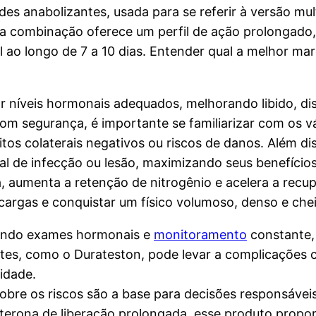
des anabolizantes, usada para se referir à versão mu
sa combinação oferece um perfil de ação prolongado,
 ao longo de 7 a 10 dias. Entender qual a melhor ma
 níveis hormonais adequados, melhorando libido, dis
m segurança, é importante se familiarizar com os vá
itos colaterais negativos ou riscos de danos. Além dis
al de infecção ou lesão, maximizando seus benefíci
ca, aumenta a retenção de nitrogênio e acelera a rec
cargas e conquistar um físico volumoso, denso e chei
uindo exames hormonais e
monitoramento
constante, 
es, como o Durateston, pode levar a complicações ca
idade.
obre os riscos são a base para decisões responsáveis
erona de liberação prolongada, esse produto propor