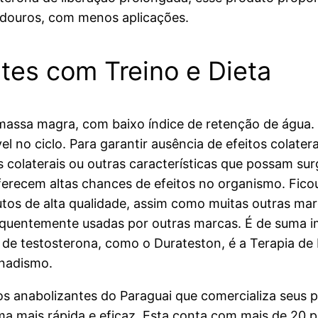
radouros, com menos aplicações.
es com Treino e Dieta
ssa magra, com baixo índice de retenção de água. E
el no ciclo. Para garantir ausência de efeitos colate
 colaterais ou outras características que possam surg
oferecem altas chances de efeitos no organismo. Fic
utos de alta qualidade, assim como muitas outras ma
requentemente usadas por outras marcas. É de suma i
es de testosterona, como o Durateston, é a Terapia
nadismo.
s anabolizantes do Paraguai que comercializa seus 
 mais rápida e eficaz. Esta conta com mais de 20 p