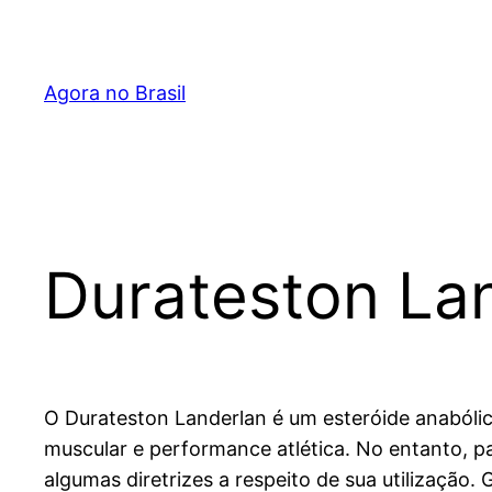
Pular
para
o
Agora no Brasil
conteúdo
Durateston Lan
O Durateston Landerlan é um esteróide anabólic
muscular e performance atlética. No entanto, pa
algumas diretrizes a respeito de sua utilizaçã