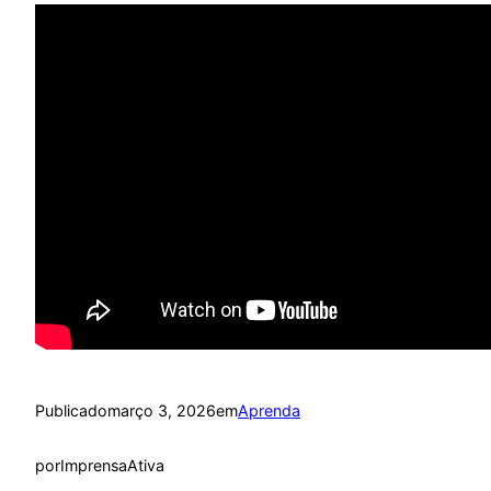
Publicado
março 3, 2026
em
Aprenda
por
ImprensaAtiva