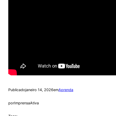
Publicado
janeiro 14, 2026
em
Aprenda
por
ImprensaAtiva