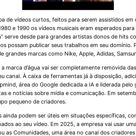
ba de vídeos curtos, feitos para serem assistidos em
1980 e 1990 os vídeos musicais eram esperados para 
” serve desde para grandes artistas donos de hits c
s possam publicar seus trabalhos em seu domínio. 
de grandes marcas como Nike, Apple, Adidas, Samsun
, a marca d’água vai ser completamente removida das
 canal. À caixa de ferramentas já à disposição, adi
epmind, área do Google dedicada a IA e liderada pel
stas e notícias sobre mídia e comunicação. Em sete
po pequeno de criadores.
 ainda podem ser úteis em situações específicas,
nados ao seu vídeo. Em 2025, a empresa vai usar uma
ou as Comunidades, uma área no canal dos criadores 