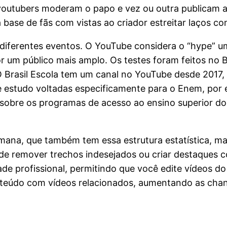
youtubers moderam o papo e vez ou outra publicam a
 base de fãs com vistas ao criador estreitar laços c
e diferentes eventos. O YouTube considera o “hype” u
 um público mais amplo. Os testes foram feitos no B
 Brasil Escola tem um canal no YouTube desde 2017, 
studo voltadas especificamente para o Enem, por exe
s sobre os programas de acesso ao ensino superior d
mana, que também tem essa estrutura estatística, ma
e remover trechos indesejados ou criar destaques c
de profissional, permitindo que você edite vídeos d
onteúdo com vídeos relacionados, aumentando as cha