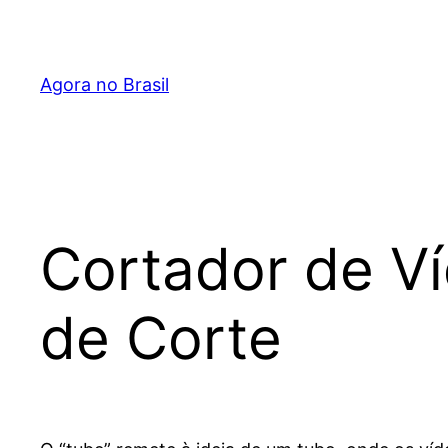
Pular
para
o
Agora no Brasil
conteúdo
Cortador de V
de Corte