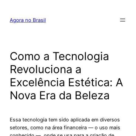
Pular
para
Agora no Brasil
o
conteúdo
Como a Tecnologia
Revoluciona a
Excelência Estética: A
Nova Era da Beleza
Essa tecnologia tem sido aplicada em diversos
setores, como na área financeira — o uso mais
conhecido —, onde se usa para a criação de