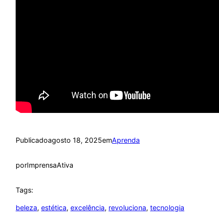
Publicado
agosto 18, 2025
em
Aprenda
por
ImprensaAtiva
Tags:
beleza
, 
estética
, 
excelência
, 
revoluciona
, 
tecnologia