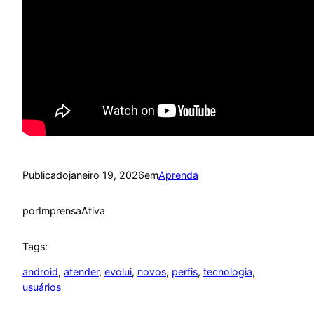
Publicado
janeiro 19, 2026
em
Aprenda
por
ImprensaAtiva
Tags:
android
, 
atender
, 
evolui
, 
novos
, 
perfis
, 
tecnologia
, 
usuários