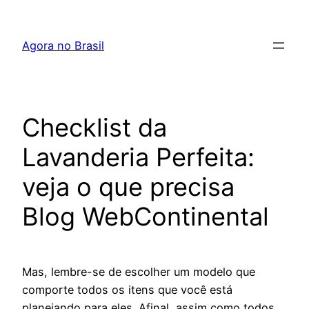
Pular
para
Agora no Brasil
o
conteúdo
Checklist da
Lavanderia Perfeita:
veja o que precisa
Blog WebContinental
Mas, lembre-se de escolher um modelo que
comporte todos os itens que você está
planejando para eles. Afinal, assim como todos