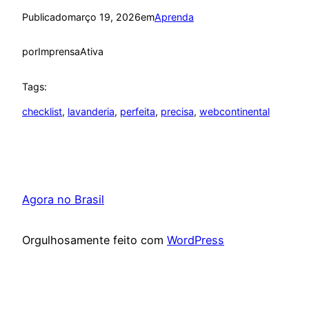
Publicado
março 19, 2026
em
Aprenda
por
ImprensaAtiva
Tags:
checklist
, 
lavanderia
, 
perfeita
, 
precisa
, 
webcontinental
Agora no Brasil
Orgulhosamente feito com
WordPress