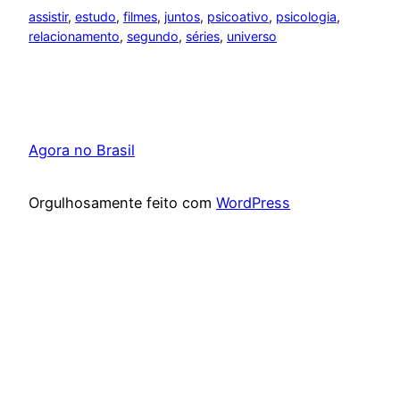
assistir
, 
estudo
, 
filmes
, 
juntos
, 
psicoativo
, 
psicologia
, 
relacionamento
, 
segundo
, 
séries
, 
universo
Agora no Brasil
Orgulhosamente feito com
WordPress