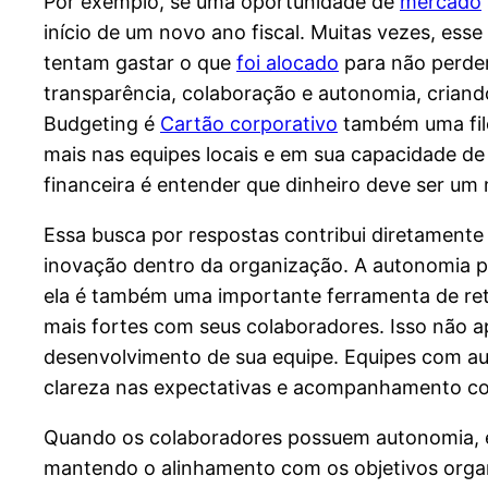
Por exemplo, se uma oportunidade de
mercado
início de um novo ano fiscal. Muitas vezes, ess
tentam gastar o que
foi alocado
para não perder
transparência, colaboração e autonomia, crian
Budgeting é
Cartão corporativo
também uma fil
mais nas equipes locais e em sua capacidade 
financeira é entender que dinheiro deve ser um
Essa busca por respostas contribui diretament
inovação dentro da organização. A autonomia pr
ela é também uma importante ferramenta de reten
mais fortes com seus colaboradores. Isso não 
desenvolvimento de sua equipe. Equipes com aut
clareza nas expectativas e acompanhamento co
Quando os colaboradores possuem autonomia, el
mantendo o alinhamento com os objetivos organ