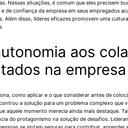
as. Nessas situações, é comum que eles precisem bu
mia e de confiança da empresa em seus empregados ac
es. Além disso, líderes eficazes promovem uma cultur
s.
utonomia aos col
ultados na empresa
ona, como aplicar e o que considerar antes de colocá
controu a solução para um problema complexo que ví
o que aquele momento merecia ainda mais destaque. 
ncia do protagonismo na solução de desafios. Lidera
essoas se sintam seguras para contribuir, aprender e