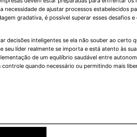
 empresas devem estar preparadas para enfrentar os r
e a necessidade de ajustar processos estabelecidos p
gem gradativa, é possível superar esses desafios e 
cisões inteligentes se ela não souber ao certo qual 
e seu líder realmente se importa e está atento às su
lementação de um equilíbrio saudável entre autonom
is controle quando necessário ou permitindo mais li