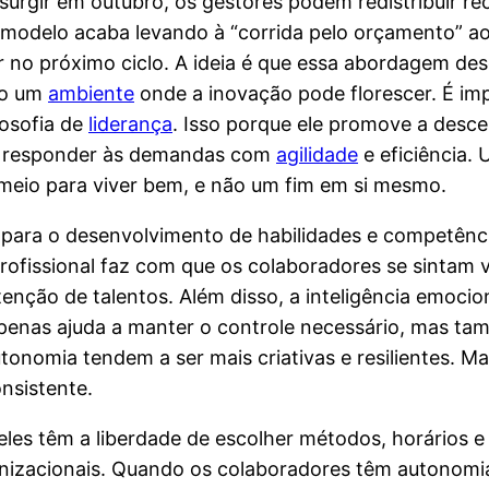
surgir em outubro, os gestores podem redistribuir re
e modelo acaba levando à “corrida pelo orçamento” ao 
 no próximo ciclo. A ideia é que essa abordagem des
do um
ambiente
onde a inovação pode florescer. É i
osofia de
liderança
. Isso porque ele promove a desce
de responder às demandas com
agilidade
e eficiência.
 meio para viver bem, e não um fim em si mesmo.
e para o desenvolvimento de habilidades e competênc
ofissional faz com que os colaboradores se sintam va
ção de talentos. Além disso, a inteligência emociona
apenas ajuda a manter o controle necessário, mas t
onomia tendem a ser mais criativas e resilientes. M
nsistente.
es têm a liberdade de escolher métodos, horários e 
izacionais. Quando os colaboradores têm autonomia, 