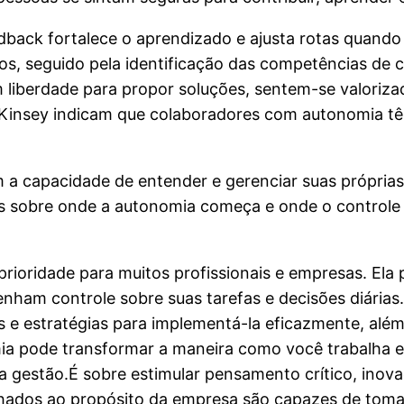
dback fortalece o aprendizado e ajusta rotas quando
, seguido pela identificação das competências de 
m liberdade para propor soluções, sentem-se valoriz
Kinsey indicam que colaboradores com autonomia t
m a capacidade de entender e gerenciar suas próprias
s sobre onde a autonomia começa e onde o controle é
oridade para muitos profissionais e empresas. Ela pos
enham controle sobre suas tarefas e decisões diárias
s e estratégias para implementá-la eficazmente, alé
ia pode transformar a maneira como você trabalha e t
 gestão.É sobre estimular pensamento crítico, inova
inhados ao propósito da empresa são capazes de tomar