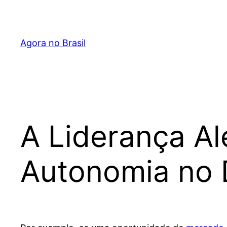
Pular
para
o
Agora no Brasil
conteúdo
A Liderança A
Autonomia no