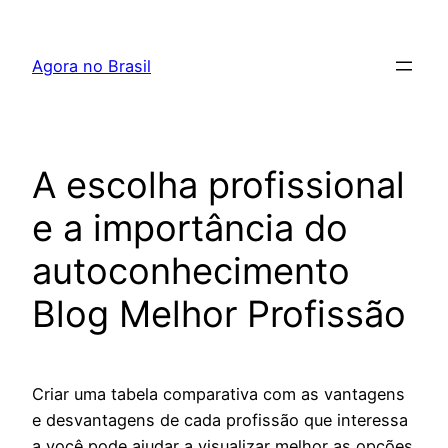
Pular
para
Agora no Brasil
o
conteúdo
A escolha profissional
e a importância do
autoconhecimento
Blog Melhor Profissão
Criar uma tabela comparativa com as vantagens
e desvantagens de cada profissão que interessa
a você pode ajudar a visualizar melhor as opções