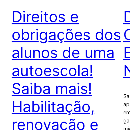
Direitos e
obrigações dos
alunos de uma
autoescola!
Saiba mais!
Sa
Habilitação,
ap
em
renovação e
ga
mi