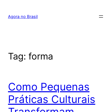
Pular
para
Agora no Brasil
o
conteúdo
Tag:
forma
Como Pequenas
Práticas Culturais
Transformam