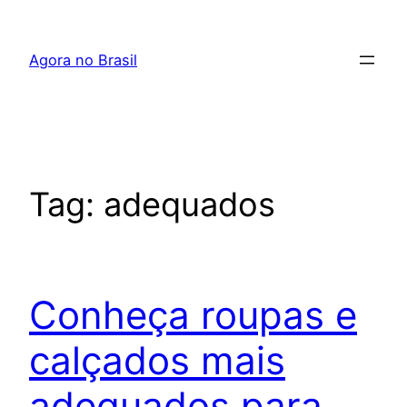
Pular
para
Agora no Brasil
o
conteúdo
Tag:
adequados
Conheça roupas e
calçados mais
adequados para